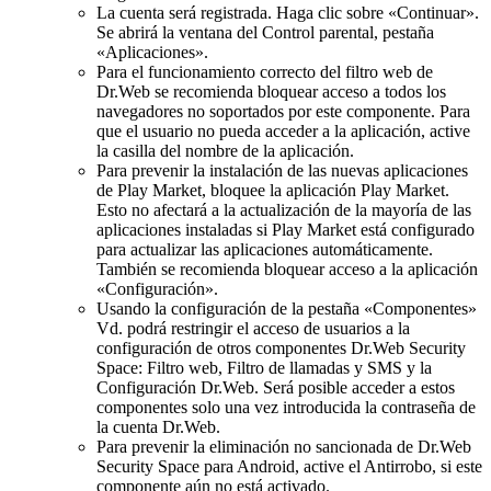
La cuenta será registrada. Haga clic sobre «Continuar».
Se abrirá la ventana del Control parental, pestaña
«Aplicaciones».
Para el funcionamiento correcto del filtro web de
Dr.Web se recomienda bloquear acceso a todos los
navegadores no soportados por este componente. Para
que el usuario no pueda acceder a la aplicación, active
la casilla del nombre de la aplicación.
Para prevenir la instalación de las nuevas aplicaciones
de Play Market, bloquee la aplicación Play Market.
Esto no afectará a la actualización de la mayoría de las
aplicaciones instaladas si Play Market está configurado
para actualizar las aplicaciones automáticamente.
También se recomienda bloquear acceso a la aplicación
«Configuración».
Usando la configuración de la pestaña «Componentes»
Vd. podrá restringir el acceso de usuarios a la
configuración de otros componentes Dr.Web Security
Space: Filtro web, Filtro de llamadas y SMS y la
Configuración Dr.Web. Será posible acceder a estos
componentes solo una vez introducida la contraseña de
la cuenta Dr.Web.
Para prevenir la eliminación no sancionada de Dr.Web
Security Space para Android, active el Antirrobo, si este
componente aún no está activado.