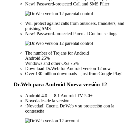
New!
Password-protected Call and SMS Filter
Will protect against calls from outsiders, fraudsters, and
phishing SMS
New!
Password-protected Parental Control settings
The number of Trojans for Android
Android 25%
Windows and other OSs 75%
Download Dr.Web for Android version 12 now
Over 130 million downloads—just from Google Play!
Dr.Web para Android Nueva versión 12
Android 4.0 — 8.1 Android TV 5.0+
Novedades de la versión
¡Novedad!
Cuenta Dr.Web y su protección con la
contraseña