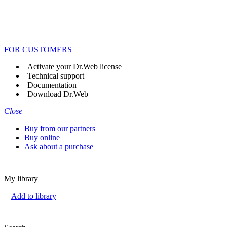
FOR CUSTOMERS
Activate your Dr.Web license
Technical support
Documentation
Download Dr.Web
Close
Buy from our partners
Buy online
Ask about a purchase
My library
+
Add to library