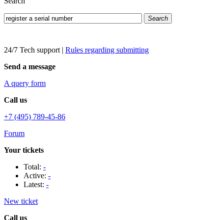
Search
Search
24/7 Tech support
|
Rules regarding submitting
Send a message
A query form
Call us
+7 (495) 789-45-86
Forum
Your tickets
Total:
-
Active:
-
Latest:
-
New ticket
Call us