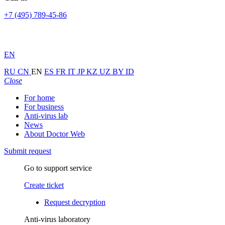
+7 (495) 789-45-86
EN
RU
CN
EN
ES
FR
IT
JP
KZ
UZ
BY
ID
Close
For home
For business
Anti-virus lab
News
About Doctor Web
Submit request
Go to support service
Create ticket
Request decryption
Anti-virus laboratory