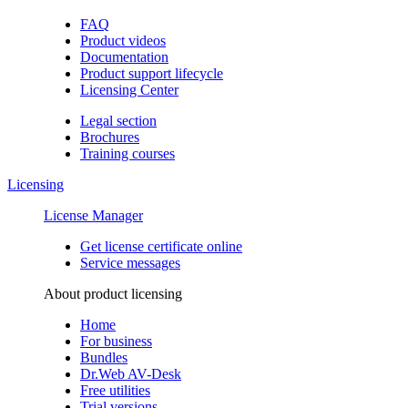
FAQ
Product videos
Documentation
Product support lifecycle
Licensing Center
Legal section
Brochures
Training сourses
Licensing
License Manager
Get license certificate online
Service messages
About product licensing
Home
For business
Bundles
Dr.Web AV-Desk
Free utilities
Trial versions