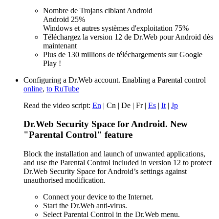
Nombre de Trojans ciblant Android
Android 25%
Windows et autres systèmes d'exploitation 75%
Téléchargez la version 12 de Dr.Web pour Android dès
maintenant
Plus de 130 millions de téléchargements sur Google
Play !
Configuring a Dr.Web account. Enabling a Parental control
online
,
to RuTube
Read the video script:
En
|
Cn
|
De
|
Fr
|
Es
|
It
|
Jp
Dr.Web Security Space for Android. New
"Parental Control" feature
Block the installation and launch of unwanted applications,
and use the Parental Control included in version 12 to protect
Dr.Web Security Space for Android’s settings against
unauthorised modification.
Connect your device to the Internet.
Start the Dr.Web anti-virus.
Select Parental Control in the Dr.Web menu.