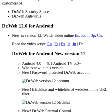
customers of
Dr.Web Security Space
Dr.Web Anti-virus
Dr.Web 12.0 for Android
New in version 12. Watch video online
En
,
Es
,
It
,
Jp
,
Cn
,
Read the video script:
En
|
Fr
|
Es
|
It
|
Jp
|
De
Dr.Web for Android New version 12
Android 4.0 — 8.1 Android TV 5.0+
What's new in this version
New!
Password-protected Dr.Web account
New!
Blacklists and whitelists of websites in the URL
filter
New!
Dr.Web Parental Control