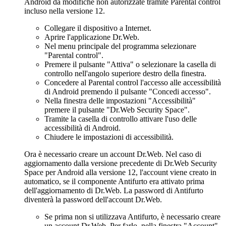
Android da modifiche non autorizzate tramite Parental control
incluso nella versione 12.
Collegare il dispositivo a Internet.
Aprire l'applicazione Dr.Web.
Nel menu principale del programma selezionare
"Parental control".
Premere il pulsante "Attiva" o selezionare la casella di
controllo nell'angolo superiore destro della finestra.
Concedere al Parental control l'accesso alle accessibilità
di Android premendo il pulsante "Concedi accesso".
Nella finestra delle impostazioni "Accessibilità"
premere il pulsante "Dr.Web Security Space".
Tramite la casella di controllo attivare l'uso delle
accessibilità di Android.
Chiudere le impostazioni di accessibilità.
Ora è necessario creare un account Dr.Web. Nel caso di
aggiornamento dalla versione precedente di Dr.Web Security
Space per Android alla versione 12, l'account viene creato in
automatico, se il componente Antifurto era attivato prima
dell'aggiornamento di Dr.Web. La password di Antifurto
diventerà la password dell'account Dr.Web.
Se prima non si utilizzava Antifurto, è necessario creare
un account Dr.Web. Per farlo, nella finestra "Account"