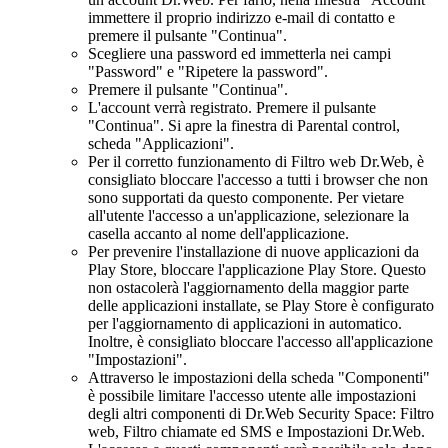
immettere il proprio indirizzo e-mail di contatto e
premere il pulsante "Continua".
Scegliere una password ed immetterla nei campi
"Password" e "Ripetere la password".
Premere il pulsante "Continua".
L'account verrà registrato. Premere il pulsante
"Continua". Si apre la finestra di Parental control,
scheda "Applicazioni".
Per il corretto funzionamento di Filtro web Dr.Web, è
consigliato bloccare l'accesso a tutti i browser che non
sono supportati da questo componente. Per vietare
all'utente l'accesso a un'applicazione, selezionare la
casella accanto al nome dell'applicazione.
Per prevenire l'installazione di nuove applicazioni da
Play Store, bloccare l'applicazione Play Store. Questo
non ostacolerà l'aggiornamento della maggior parte
delle applicazioni installate, se Play Store è configurato
per l'aggiornamento di applicazioni in automatico.
Inoltre, è consigliato bloccare l'accesso all'applicazione
"Impostazioni".
Attraverso le impostazioni della scheda "Componenti"
è possibile limitare l'accesso utente alle impostazioni
degli altri componenti di Dr.Web Security Space: Filtro
web, Filtro chiamate ed SMS e Impostazioni Dr.Web.