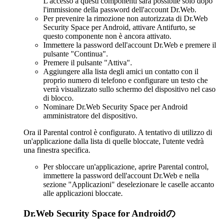
L'accesso a questi componenti sarà possibile solo dopo
l'immissione della password dell'account Dr.Web.
Per prevenire la rimozione non autorizzata di Dr.Web
Security Space per Android, attivare Antifurto, se
questo componente non è ancora attivato.
Immettere la password dell'account Dr.Web e premere il
pulsante "Continua".
Premere il pulsante "Attiva".
Aggiungere alla lista degli amici un contatto con il
proprio numero di telefono e configurare un testo che
verrà visualizzato sullo schermo del dispositivo nel caso
di blocco.
Nominare Dr.Web Security Space per Android
amministratore del dispositivo.
Ora il Parental control è configurato. A tentativo di utilizzo di
un'applicazione dalla lista di quelle bloccate, l'utente vedrà
una finestra specifica.
Per sbloccare un'applicazione, aprire Parental control,
immettere la password dell'account Dr.Web e nella
sezione "Applicazioni" deselezionare le caselle accanto
alle applicazioni bloccate.
Dr.Web Security Space for Androidの