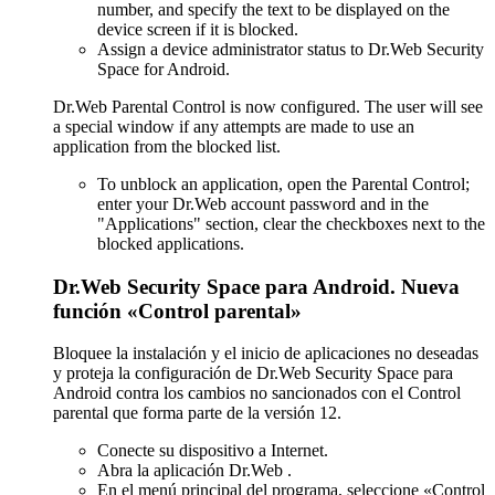
number, and specify the text to be displayed on the
device screen if it is blocked.
Assign a device administrator status to Dr.Web Security
Space for Android.
Dr.Web Parental Control is now configured. The user will see
a special window if any attempts are made to use an
application from the blocked list.
To unblock an application, open the Parental Control;
enter your Dr.Web account password and in the
"Applications" section, clear the checkboxes next to the
blocked applications.
Dr.Web Security Space para Android. Nueva
función «Control parental»
Bloquee la instalación y el inicio de aplicaciones no deseadas
y proteja la configuración de Dr.Web Security Space para
Android contra los cambios no sancionados con el Control
parental que forma parte de la versión 12.
Conecte su dispositivo a Internet.
Abra la aplicación Dr.Web .
En el menú principal del programa, seleccione «Control