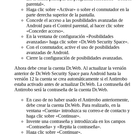
parental».
Haga clic sobre «Activar» o sobre el conmutador en la
parte derecha superior de la pantalla.
Concede el acceso a las posibilidades avanzadas de
Android para el Control parental, al hacer clic sobre
«Conceder acceso».
En la ventana de configuración «Posibilidades
avanzadas» haga clic sobre «Dr.Web Security Space».
Con el conmutador, active el uso de posibilidades
avanzadas de Android.
Cierre la configuración de posibilidades avanzadas.
Ahora debe crear la cuenta Dr.Web. Al actualizar la versión
anterior de Dr.Web Security Space para Android hasta la
versión 12 la cuenta se crea automáticamente si el Antirrobo
estaba activado antes de actualizar Dr.Web. La contraseña del
Antirrobo será la contraseña de la cuenta Dr.Web.
En caso de no haber usado el Antirrobo anteriormente,
debe crear la cuenta Dr.Web. Para realizarlo, en la
ventana «Cuenta» introduzca su correo-e de contacto y
haga clic sobre «Continuar».
Invente una contraseña y introdúzcala en los campos
«Contraseña» y «Repita la contraseña».
Haga clic sobre «Continuar».