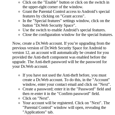
Click on the "Enable" button or click on the switch in
the upper-right corner of the window.
Grant the Parental Control access to Android’s special
features by clicking on "Grant access".
In the "Special features" settings window, click on the
button "Dr.Web Security Space".
Use the switch to enable Android’s special features.
Close the configuration window for the special features.
Now, create a Dr.Web account. If you’re upgrading from the
previous version of Dr.Web Security Space for Android to
version 12, an account will automatically be created for you
provided the Anti-theft component was enabled before the
upgrade. The Anti-theft password will be the password for
your Dr.Web account.
If you have not used the Anti-theft before, you must
create a Dr.Web account. To do this, in the "Account"
window, enter your contact email and click on "Next".
Create a password; enter it in the "Password" field and
then re-enter it in the "Confirm password" field.
Click on "Next".
Your account will be registered. Click on "Next". The
"Parental Control" window will open, revealing the
"Applications" tab.